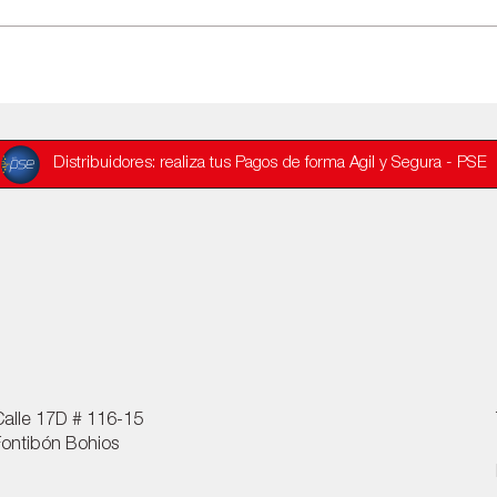
Distribuidores: realiza tus Pagos de forma Ágil y Segura - PSE
Calle 17D # 116-15
Fontibón Bohios